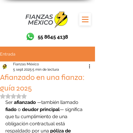
55 8645 4138
Entrada
Fianzas México
5 sept 2025
5 min de lectura
Afianzado en una fianza:
guía 2025
Obtuvo NaN de 5 estrellas.
Ser 
afianzado
 —también llamado 
fiado
 o 
deudor principal
— significa 
que tu cumplimiento de una 
obligación contractual está 
respaldado por una 
póliza de 