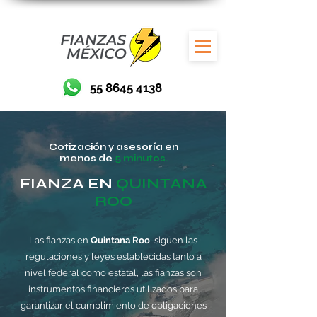
55 8645 4138
Cotización y asesoría en
menos de
5 minutos.
FIANZA EN
QUINTANA
ROO
Las fianzas en
Quintana Roo
, siguen las
regulaciones y leyes establecidas tanto a
nivel federal como estatal, las fianzas son
instrumentos financieros utilizados para
garantizar el cumplimiento de obligaciones