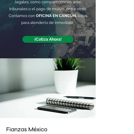
legales, como comparecencias ante
tribunales o el pago de multas, entre otros.
Contamos con
OFICINA EN CANCÚN,
listos
para atenderlo de inmediato.
¡Cotiza Ahora!
Fianzas México