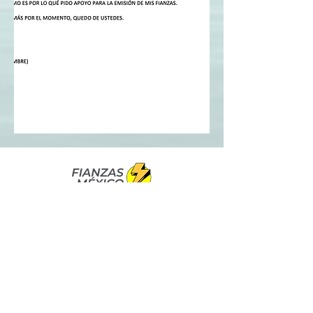
Afianzamos Tu Futuro
info@fianzasmexico.mx
+52 (55) 8645 4138