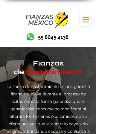
55 8645 4138
Fianzas
de
Sostenimiento
La fianza de sostenimiento es una garantía
financiera clave durante el proceso de
licitación, esta fianza garantiza que el
ganador del concurso no modificará ni
alterará los términos económicos de su
oferta una vez que el contrato haya sido
asignado, brindando certeza y confianza a