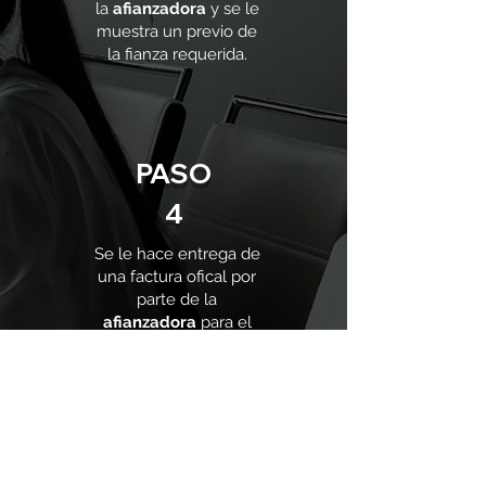
la
afianzadora
y se le
muestra un previo de
la fianza requerida.
PASO
4
Se le hace entrega de
una factura ofical por
parte de la
afianzadora
para el
pago de la fianza.
PASO