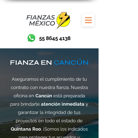
55 8645 4138
FIANZA EN
CANCÚN
Aseguramos el cumplimiento de tu
contrato con nuestra fianza. Nuestra
oficina en
Cancún
está preparada
para brindarte
atención inmediata
y
garantizar la integridad de tus
proyectos en todo el estado de
Quintana Roo
. ¡Somos los indicados
para proteger tus acuerdos y