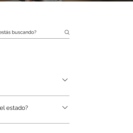
 En Yucatán, es común que se
uso procesos judiciales. Sirve
del estado?
mán, Motul, entre otros. La