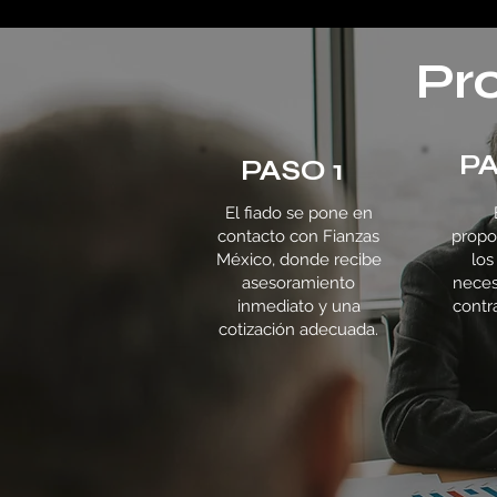
Pr
PA
PASO 1
El fiado se pone en
contacto con Fianzas
propo
México, donde recibe
los
asesoramiento
neces
inmediato y una
contr
cotización adecuada.