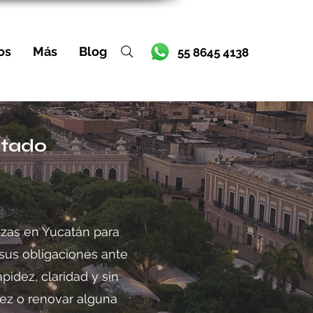
os
Más
Blog
55 8645 4138
stado
nzas en Yucatán para
sus obligaciones ante
dez, claridad y sin
vez o renovar alguna