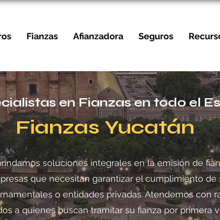
ros
Fianzas
Afianzadora
Seguros
Recurs
cialistas en Fianzas en todo el E
Fianzas Yucatán
rindamos soluciones integrales en la emisión de fia
mpresas que necesitan garantizar el cumplimiento de 
namentales o entidades privadas. Atendemos con rapi
s a quienes buscan tramitar su fianza por primera 