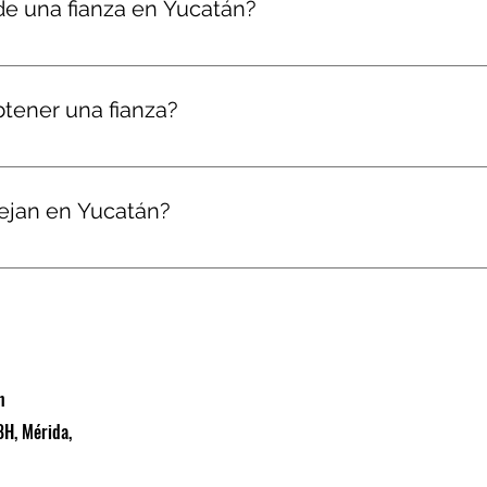
 de una fianza en Yucatán?
anza y tu perfil como cliente. En casos urgentes, podemos emi
a documentación completa desde el inicio.
btener una fianza?
o de forma individual. En muchos trámites no solicitamos a
les o experiencia previa en contratos similares.
nejan en Yucatán?
 anticipo, licitación, vicios ocultos, fidelidad, fianzas judici
rsonas físicas que realicen actividades económicas en el est
n
8H, Mérida,