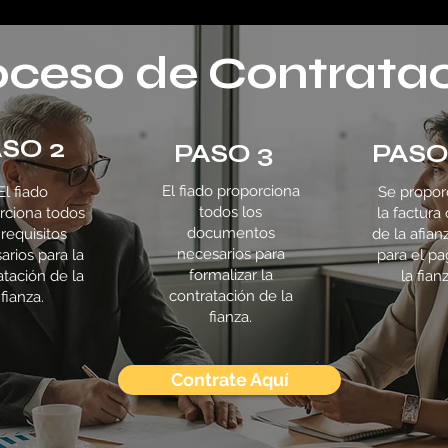
oceso de Contrata
SO 2
PASO 3
PASO
El fiado proporciona
El fiado
Se propor
todos los
rciona todos
la factura 
documentos
 requisitos
de la afian
necesarios para
arios para la
para el p
formalizar la
atación de la
la fian
contratación de la
fianza.
fianza.
Contrate Aquí