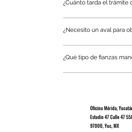
¿Cuánto tarda el trámite
El tiempo depende del tipo de fi
más importante es contar con l
¿Necesito un aval para o
No siempre. Evaluamos cada cas
buen historial, documentos fisca
¿Qué tipo de fianzas ma
Emitimos fianzas de cumplimiento,
disponibles para empresas y pe
Oficina Mérida, Yucatá
Estudio 47 Calle 47 55
97000, Yuc, MX