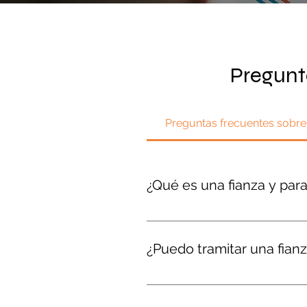
Pregunt
Preguntas frecuentes sobre
¿Qué es una fianza y par
Una fianza es un contrato que 
soliciten fianzas para contratos 
¿Puedo tramitar una fianz
para proteger al beneficiario e
Sí. Atendemos clientes en toda l
mayoría de los trámites se puede