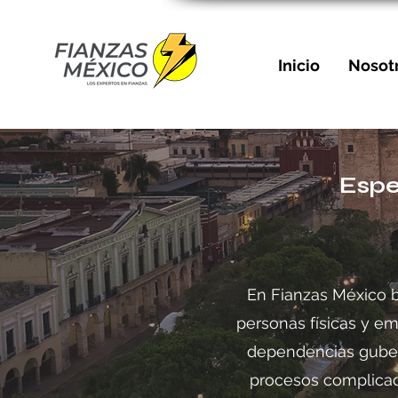
Inicio
Nosot
Espe
En Fianzas México b
personas físicas y e
dependencias guber
procesos complicado