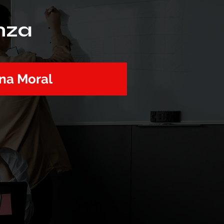
nza
na Moral