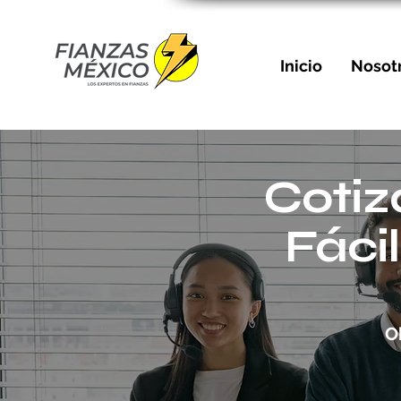
Inicio
Nosot
Cotiz
Fáci
O