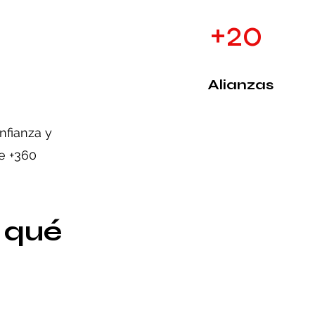
+20
Alianzas
nfianza y
e +360
 qué