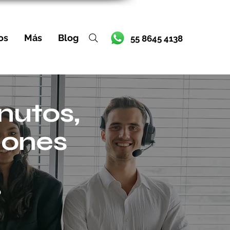
os
Más
Blog
55 8645 4138
nutos,
iones
o