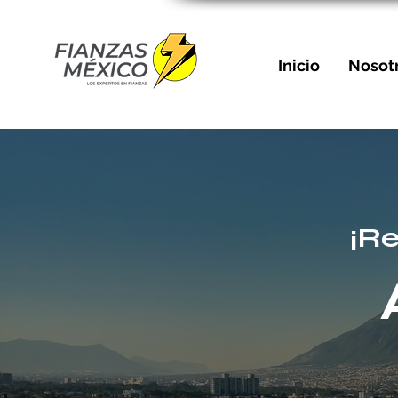
Inicio
Nosot
¡R