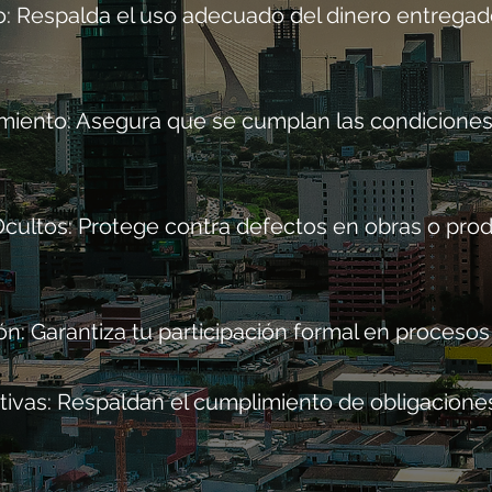
o: Respalda el uso adecuado del dinero entregado
miento: Asegura que se cumplan las condicione
Ocultos: Protege contra defectos en obras o pr
ón: Garantiza tu participación formal en procesos 
tivas: Respaldan el cumplimiento de obligaciones