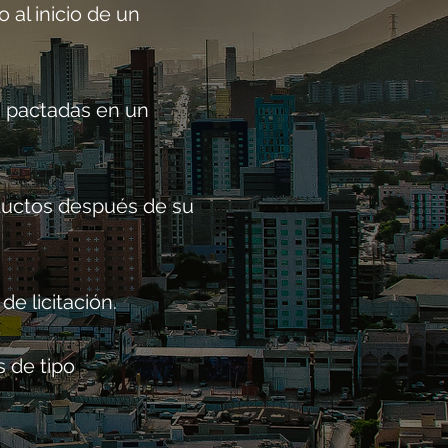
 al inicio de un
s pactadas en un
oductos después de su
de licitación.
 de tipo