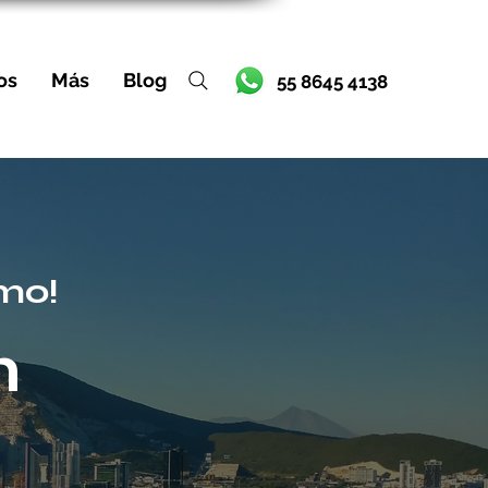
os
Más
Blog
55 8645 4138
mo!
n