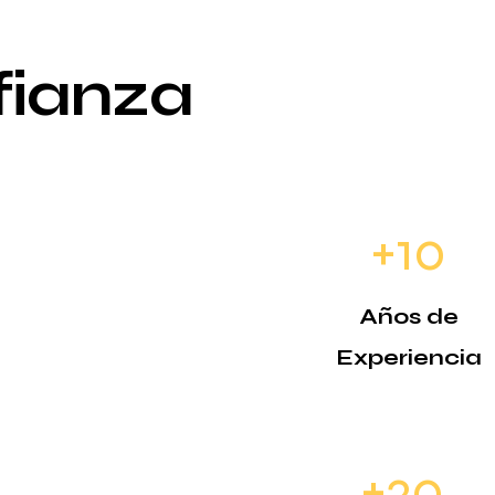
fianza
+10
Años de
Experiencia
+20