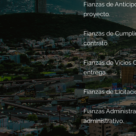
Fianzas de Anticip
proyecto.
Fianzas de Cumpli
contrato.
Fianzas de Vicios 
entrega.
Fianzas de Licitaci
Fianzas Administra
administrativo.