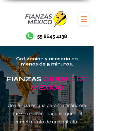
55 8645 4138
Cotización y asesoría en
menos de 5 minutos.
FIANZAS
CIUDAD DE
MÉXICO
Una fianza es una garantía financiera
que se requiere para asegurar el
cumplimiento de un contrato.