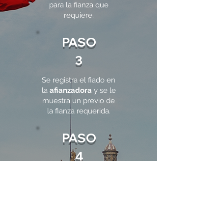
para la fianza que
requiere.
PASO
3
Se registra el fiado en
la
afianzadora
y se le
muestra un previo de
la fianza requerida.
PASO
4
Se le hace entrega de
una factura ofical por
parte de la
afianzadora
para el
pago de la fianza.