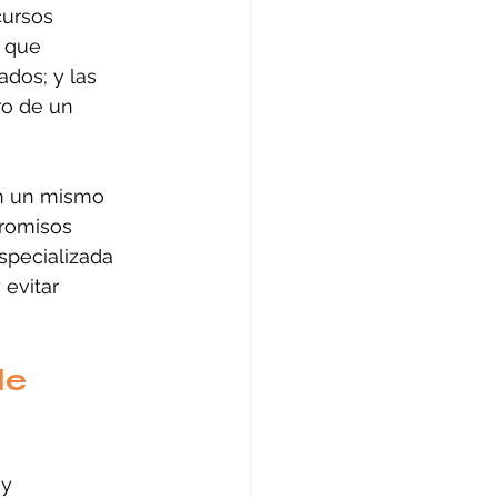
cursos 
, que 
ados; y las 
ro de un 
en un mismo 
promisos 
specializada 
evitar 
e 
y 