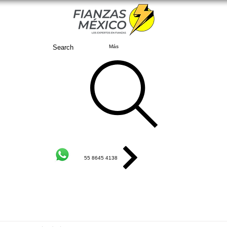
Search
Más
55 8645 4138