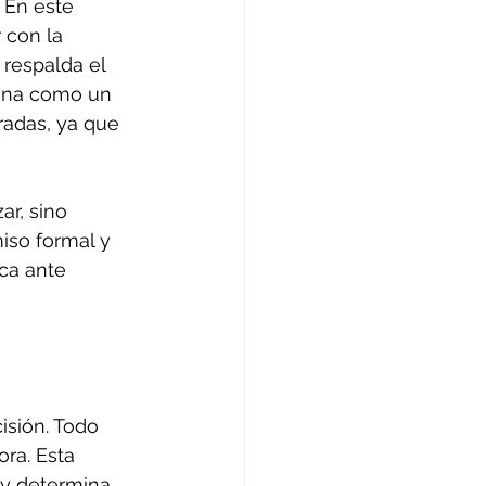
 En este 
 con la 
 respalda el 
ona como un 
radas, ya que 
ar, sino 
iso formal y 
ca ante 
isión. Todo 
ra. Esta 
r y determina 