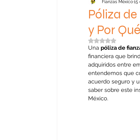
Fianzas México
15
Póliza de
y Por Qué
Obtuvo NaN de 5 e
Una 
póliza de fianz
financiera que bri
adquiridos entre em
entendemos que con
acuerdo seguro y un
saber sobre este in
México.