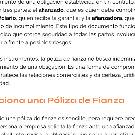
miento de una obligación establecida en un contrato.
tres partes: el 
afianzado
, que es quien debe cumplir
iciario
, quien recibe la garantía; y la 
afianzadora
, que
o de incumplimiento. Este tipo de documento funci
rídico que otorga seguridad a todas las partes involuc
rio frente a posibles riesgos.
os instrumentos, la póliza de fianza no busca indemniz
limiento de una obligación. Es una forma de comprom
rtalece las relaciones comerciales y da certeza jurídi
dad.
iona una Póliza de Fianza
e una póliza de fianza es sencillo, pero requiere prec
ersona o empresa solicita la fianza ante una afianzado
 solicitante, revisa la obligación que se va a garantiza