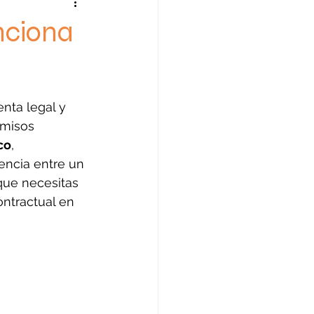
nciona
ta legal y 
omisos 
co
, 
ncia entre un 
que necesitas 
ntractual en 