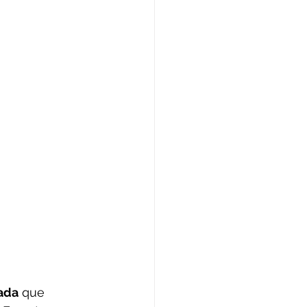
zada
 que 