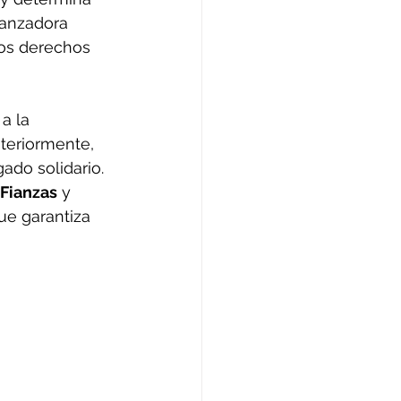
ianzadora 
los derechos 
a la 
teriormente, 
ado solidario. 
 Fianzas
 y 
que garantiza 