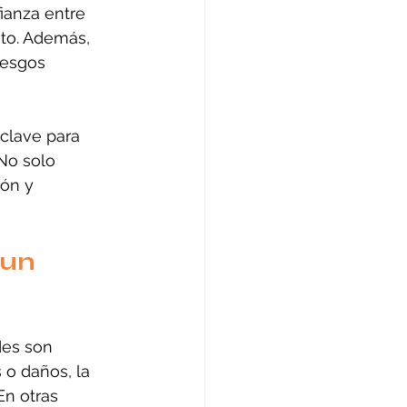
anza entre 
nto. Además, 
iesgos 
 clave para 
No solo 
ón y 
un 
des son 
 o daños, la 
En otras 