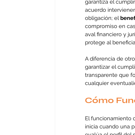
garantiza el cumpli
acuerdo intervienen 
obligación; el 
benef
compromiso en cas
aval financiero y ju
protege al beneficia
A diferencia de otr
garantizar el cump
transparente que fo
cualquier eventuali
Cómo Func
El funcionamiento d
inicia cuando una p
evalúa el perfil del