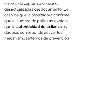
errores de captura o versiones 
desactualizadas del documento. En 
caso de que la afianzadora confirme 
que el número de póliza no existe o 
que la 
autenticidad de la fianza
 es 
dudosa, corresponde activar los 
mecanismos internos de prevención 
de fraude y notificar a las áreas 
legales y de compras para proteger 
el patrimonio del beneficiario.
Preguntas frecuentes 
sobre validación de 
fianzas
¿Dónde validar una fianza de 
manera segura?
La validación debe 