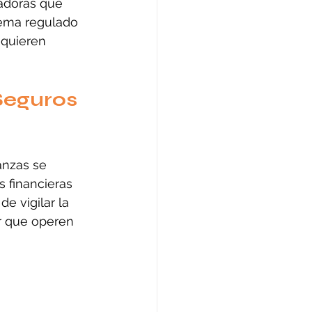
zadoras que 
tema regulado 
equieren 
Seguros 
anzas se 
 financieras 
e vigilar la 
ar que operen 