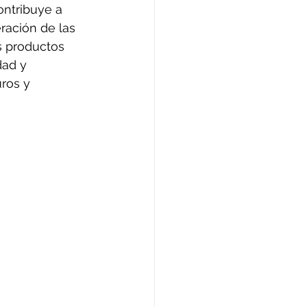
ontribuye a 
ración de las 
s productos 
ad y 
ros y 