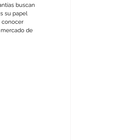
antías buscan 
s su papel 
 conocer 
l mercado de 