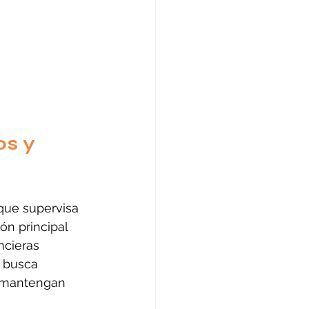
s y 
que supervisa 
ón principal 
ncieras 
d busca 
s mantengan 