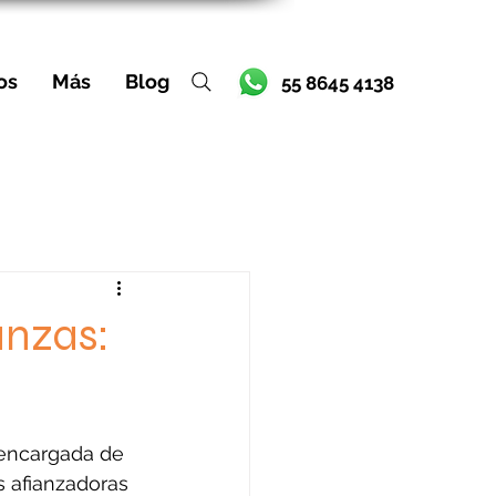
os
Más
Blog
55 8645 4138
anzas:
 encargada de 
s afianzadoras 