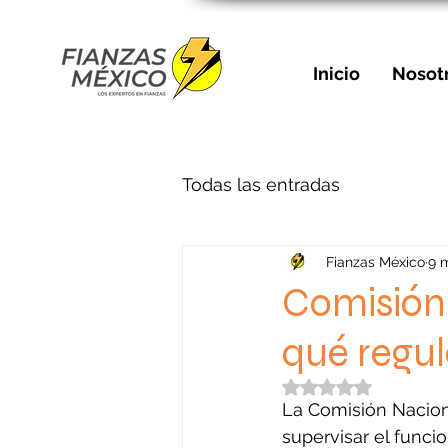
Inicio
Nosot
Todas las entradas
Fianzas México
9 
Comisión 
qué regu
Obtuvo NaN de 5 e
La Comisión Nacion
supervisar el funci