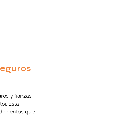
seguros 
ros y fianzas 
or. Esta 
edimientos que 
.