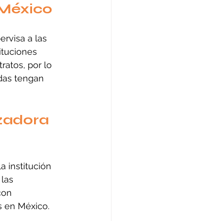
 México
rvisa a las 
ituciones 
ratos, por lo 
das tengan 
zadora 
a institución 
las 
con 
s en México.