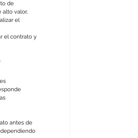
to de 
lto valor, 
izar el 
 el contrato y 
?
es 
responde 
as 
ato antes de 
os dependiendo 