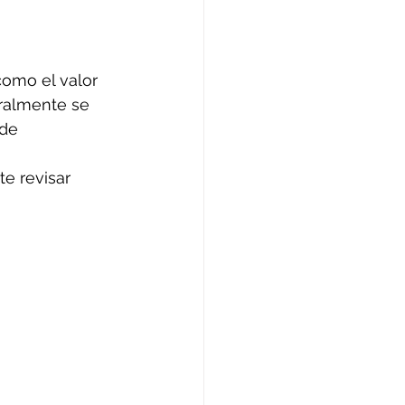
como el valor 
eralmente se 
de 
e revisar 