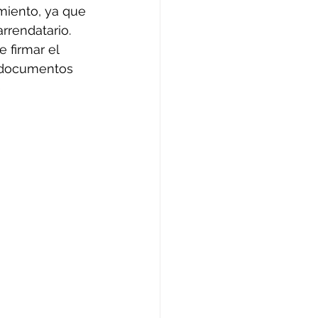
miento, ya que 
rrendatario. 
firmar el 
 documentos 
 