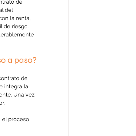
ntrato de 
l del 
on la renta, 
l de riesgo.
iderablemente 
so a paso?
contrato de 
 integra la 
ente. Una vez 
r.
 el proceso 