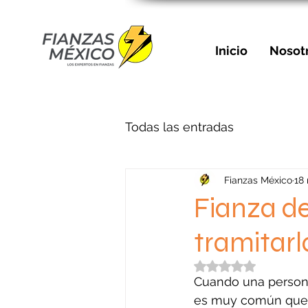
Inicio
Nosot
Todas las entradas
Fianzas México
18
Fianza d
tramitarl
Obtuvo NaN de 5 e
Cuando una persona 
es muy común que el