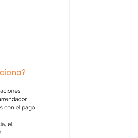
nciona?
gaciones 
arrendador 
s con el pago 
a, el 
a 