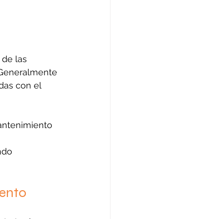
de las 
. Generalmente 
das con el 
antenimiento 
ndo 
iento