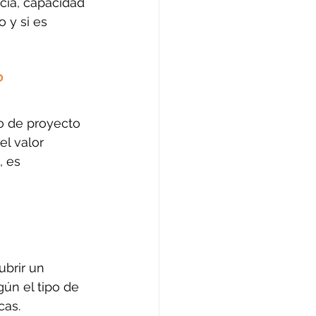
ncia, capacidad 
o y si es 
?
o de proyecto 
el valor 
, es 
brir un 
ún el tipo de 
cas.