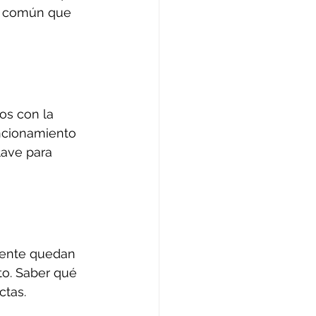
es común que 
os con la 
uncionamiento 
lave para 
mente quedan 
to. Saber qué 
ctas.