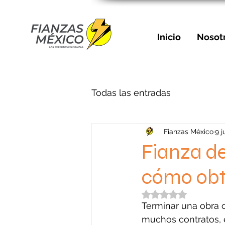
Inicio
Nosot
Todas las entradas
Fianzas México
9 j
Fianza de
cómo obt
Obtuvo NaN de 5 e
Terminar una obra o
muchos contratos, e