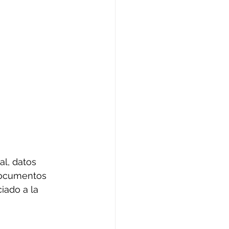
al, datos 
 documentos 
iado a la 