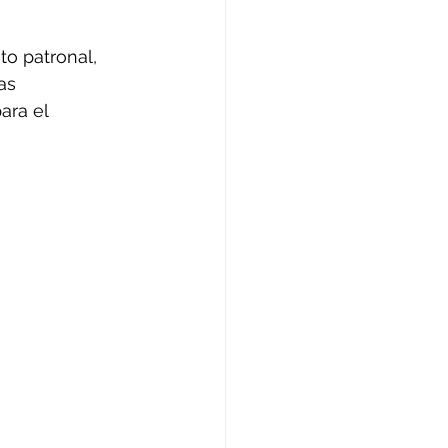
o patronal, 
as 
ara el 