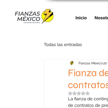
Inicio
Nosot
Todas las entradas
Fianzas México
20
Fianza de
contrato
Obtuvo NaN de 5 e
La fianza de contin
de contratos de pr