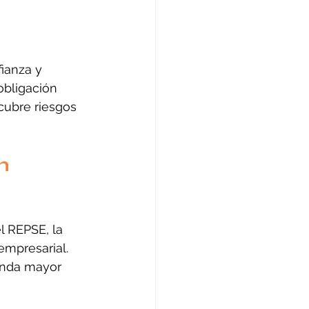
ianza y 
obligación 
cubre riesgos 
n 
l REPSE, la 
empresarial. 
rinda mayor 