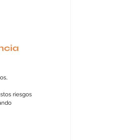
ncia 
os, 
 
stos riesgos 
ando 
 