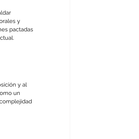
ldar 
orales y 
nes pactadas 
ctual.
 
ición y al 
 como un 
 complejidad 