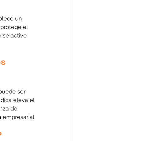
ablece un 
protege el 
 se active 
s 
 puede ser 
dica eleva el 
anza de 
 empresarial.
?