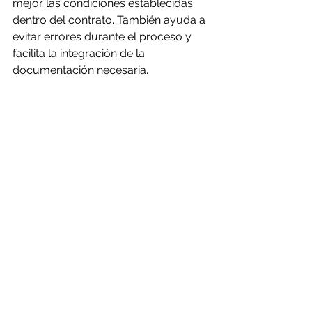
mejor las condiciones establecidas 
dentro del contrato. También ayuda a 
evitar errores durante el proceso y 
facilita la integración de la 
documentación necesaria.
Contar con apoyo profesional brinda 
mayor certeza y permite agilizar la 
obtención de la póliza de fianza.
Tramita tu fianza de 
cumplimiento con 
Fianzas México
En Fianzas México ayudamos a 
empresas, contratistas y 
proveedores a tramitar fianzas de 
cumplimiento de forma rápida, clara 
y sin complicaciones. Analizamos tu 