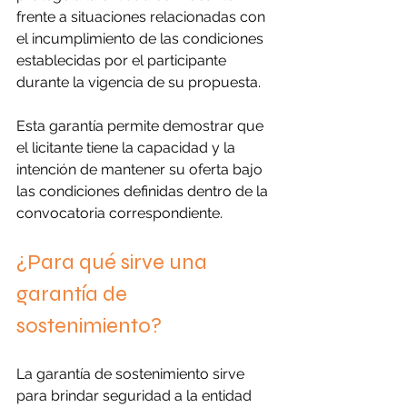
frente a situaciones relacionadas con 
el incumplimiento de las condiciones 
establecidas por el participante 
durante la vigencia de su propuesta.
Esta garantía permite demostrar que 
el licitante tiene la capacidad y la 
intención de mantener su oferta bajo 
las condiciones definidas dentro de la 
convocatoria correspondiente.
¿Para qué sirve una 
garantía de 
sostenimiento?
La garantía de sostenimiento sirve 
para brindar seguridad a la entidad 