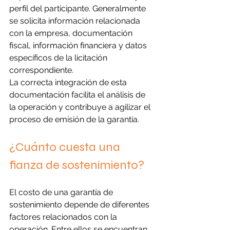
perfil del participante. Generalmente 
se solicita información relacionada 
con la empresa, documentación 
fiscal, información financiera y datos 
específicos de la licitación 
correspondiente.
La correcta integración de esta 
documentación facilita el análisis de 
la operación y contribuye a agilizar el 
proceso de emisión de la garantía.
¿Cuánto cuesta una 
fianza de sostenimiento?
El costo de una garantía de 
sostenimiento depende de diferentes 
factores relacionados con la 
operación. Entre ellos se encuentran 