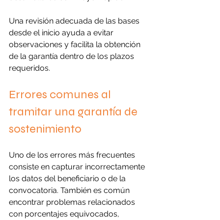
Una revisión adecuada de las bases 
desde el inicio ayuda a evitar 
observaciones y facilita la obtención 
de la garantía dentro de los plazos 
requeridos.
Errores comunes al 
tramitar una garantía de 
sostenimiento
Uno de los errores más frecuentes 
consiste en capturar incorrectamente 
los datos del beneficiario o de la 
convocatoria. También es común 
encontrar problemas relacionados 
con porcentajes equivocados, 