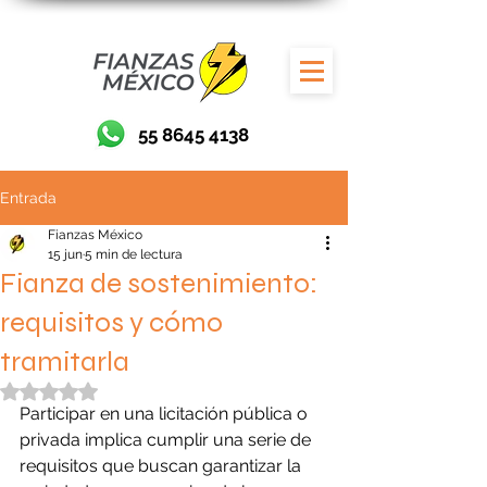
55 8645 4138
Entrada
Fianzas México
15 jun
5 min de lectura
Fianza de sostenimiento:
requisitos y cómo
tramitarla
Obtuvo NaN de 5 estrellas.
Participar en una licitación pública o 
privada implica cumplir una serie de 
requisitos que buscan garantizar la 