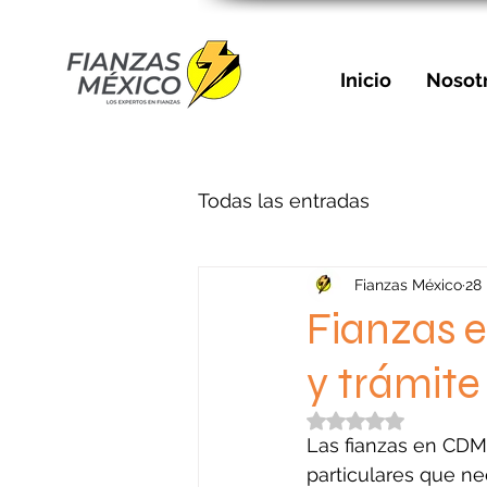
Inicio
Nosot
Todas las entradas
Fianzas México
28
Fianzas e
y trámite
Obtuvo NaN de 5 e
Las fianzas en CDMX
particulares que n