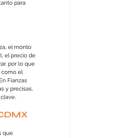
tanto para 
za, el monto 
l, el precio de 
r, por lo que 
 como el 
 En Fianzas 
s y precisas, 
clave.
n CDMX
s que 