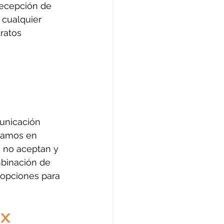
recepción de 
 cualquier 
ratos 
 
municación 
zamos en 
 no aceptan y 
mbinación de 
 opciones para 
MX