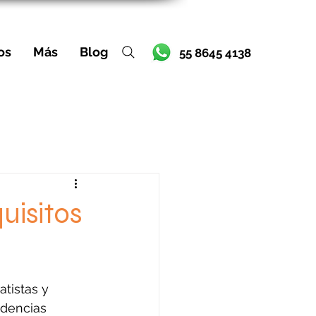
os
Más
Blog
55 8645 4138
uisitos
tistas y 
ndencias 