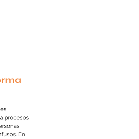
orma 
es 
 a procesos 
ersonas 
fusos. En 