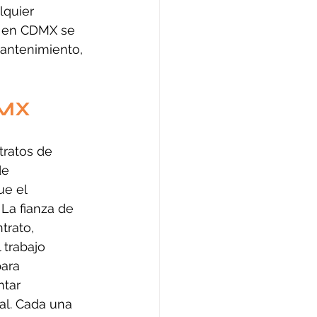
lquier 
s en CDMX se 
antenimiento, 
DMX
tratos de 
de 
e el 
 La fianza de 
trato, 
 trabajo 
ara 
tar 
al. Cada una 