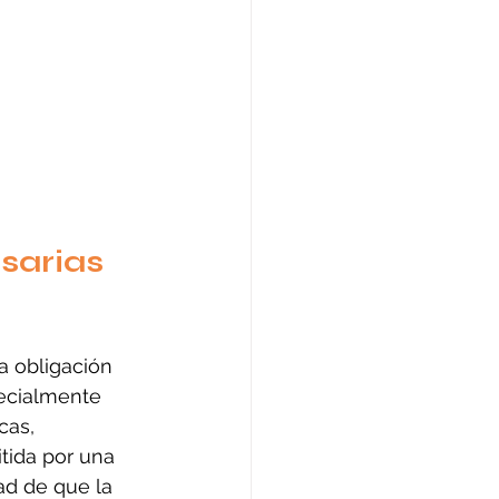
sarias 
a obligación 
pecialmente 
cas, 
tida por una 
ad de que la 