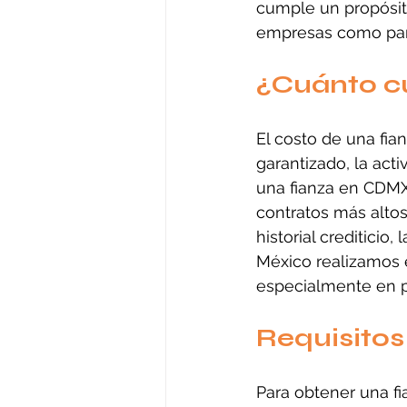
cumple un propósito
empresas como para
¿Cuánto c
El costo de una fia
garantizado, la acti
una fianza en CDMX 
contratos más alto
historial crediticio,
México realizamos e
especialmente en p
Requisitos
Para obtener una f