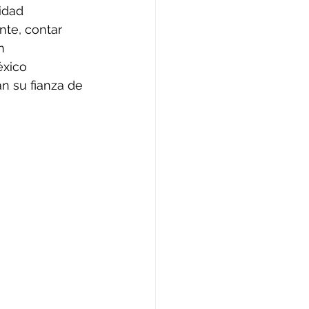
idad 
te, contar 
n 
éxico 
 su fianza de 