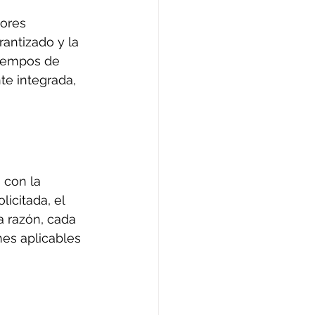
ores 
antizado y la 
tiempos de 
e integrada, 
 con la 
icitada, el 
ta razón, cada 
nes aplicables 