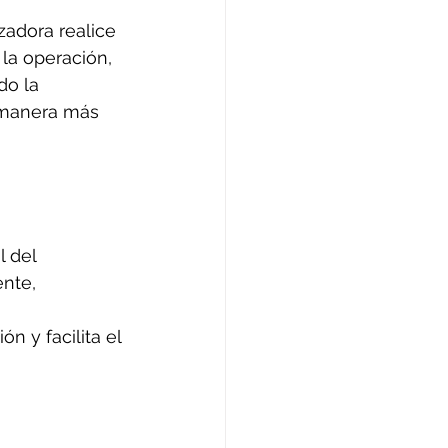
adora realice 
la operación, 
do la 
 manera más 
 del 
nte, 
n y facilita el 