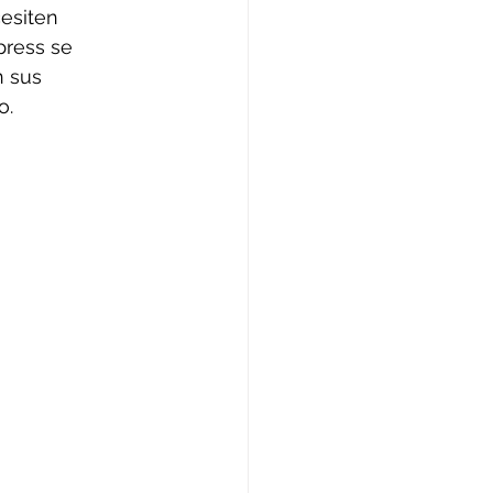
esiten 
press se 
 sus 
o.