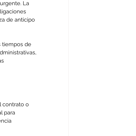
 urgente. La 
ligaciones 
za de anticipo 
s tiempos de 
ministrativas, 
as 
 contrato o 
l para 
encia 