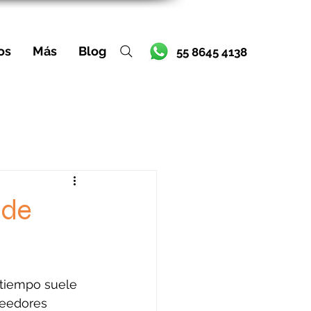
os
Más
Blog
55 8645 4138
 de
 tiempo suele 
veedores 