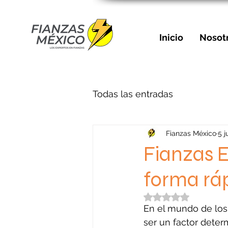
Inicio
Nosot
Todas las entradas
Fianzas México
5 j
Fianzas E
forma ráp
Obtuvo NaN de 5 e
En el mundo de los 
ser un factor dete