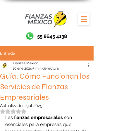
55 8645 4138
Entrada
Fianzas México
10 ene 2024
5 min de lectura
Guía: Cómo Funcionan los
Servicios de Fianzas
Empresariales
Actualizado:
2 jul 2025
Obtuvo NaN de 5 estrellas.
Las 
fianzas empresariales
 son 
esenciales para empresas que 