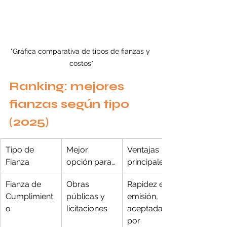
"Gráfica comparativa de tipos de fianzas y 
costos"
Ranking: mejores 
fianzas según tipo 
(2025)
Tipo de 
Mejor 
Ventajas 
Fianza
opción para…
principales
Fianza de 
Obras 
Rapidez en 
Cumplimient
públicas y 
emisión, 
o
licitaciones
aceptada 
por 