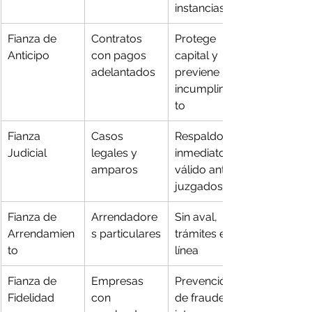
instancias
Fianza de 
Contratos 
Protege 
Anticipo
con pagos 
capital y 
adelantados
previene 
incumplimien
to
Fianza 
Casos 
Respaldo 
Judicial
legales y 
inmediato y 
amparos
válido ante 
juzgados
Fianza de 
Arrendadore
Sin aval, 
Arrendamien
s particulares
trámites en 
to
línea
Fianza de 
Empresas 
Prevención 
Fidelidad
con 
de fraudes 