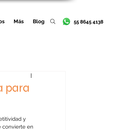
os
Más
Blog
55 8645 4138
a para
titividad y 
e convierte en 