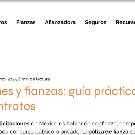
ros
Fianzas
Afianzadora
Seguros
Recurs
 nov 2025
6 min de lectura
nes y fianzas: guía práctic
ntratos
strellas.
 licitaciones
 en México es hablar de confianza, compe
da concurso público o privado, la 
póliza de fianza
 s