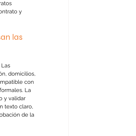
ratos 
ontrato y 
an las 
. Las 
n, domicilios, 
ompatible con 
formales. La 
 y validar 
 texto claro, 
robación de la 