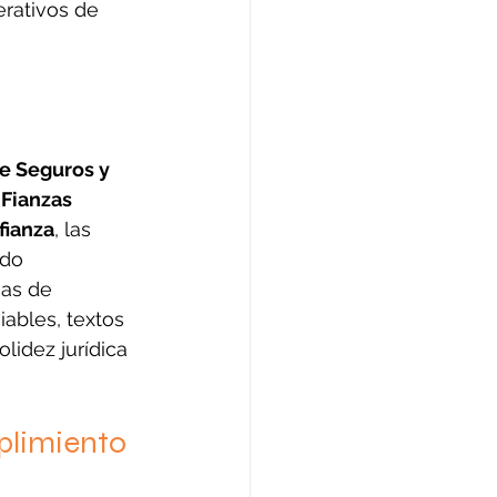
erativos de 
e Seguros y 
Fianzas 
fianza
, las 
ndo 
eas de 
iables, textos 
lidez jurídica 
plimiento 