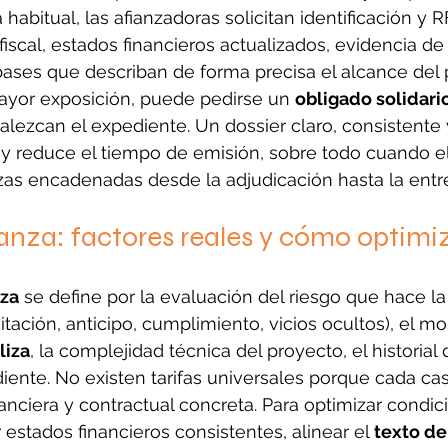
 habitual, las afianzadoras solicitan identificación y R
 fiscal, estados financieros actualizados, evidencia de
o bases que describan de forma precisa el alcance del 
yor exposición, puede pedirse un 
obligado solidari
talezcan el expediente. Un dossier claro, consistente
s y reduce el tiempo de emisión, sobre todo cuando e
izas encadenadas desde la adjudicación hasta la entre
ianza: factores reales y cómo optimi
nza
 se define por la evaluación del riesgo que hace la
citación, anticipo, cumplimiento, vicios ocultos), el m
liza
, la complejidad técnica del proyecto, el historial d
diente. No existen tarifas universales porque cada cas
anciera y contractual concreta. Para optimizar condic
stados financieros consistentes, alinear el 
texto de