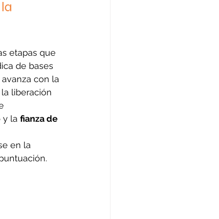
la 
ias etapas que 
dica de bases 
 avanza con la 
la liberación 
e 
o
 y la 
fianza de 
se en la 
puntuación.