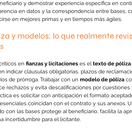
neficiario y demostrar experiencia específica en cont
parencia en datos y la correspondencia entre bases, c
cirse en mejores primas y en tiempos más ágiles.
iza y modelos: lo que realmente revis
s
ríticos en 
fianzas y licitaciones
 es el 
texto de póliza
n indicar cláusulas obligatorias, plazos de reclamació
ios de prórroga. Trabajar con un 
modelo de póliza
 c
uce rechazos y evita descalificaciones por cuestiones 
ica es solicitar con anticipación el formato aceptado
senciales coincidan con el contrato y sus anexos. Un
 con las bases protege al beneficiario, facilita la ap
a incertidumbre para el licitante.