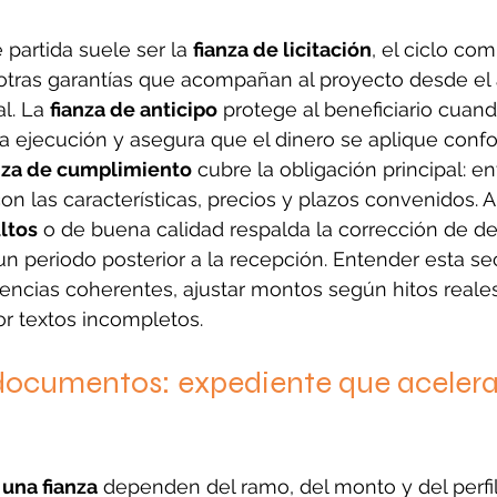
partida suele ser la 
fianza de licitación
, el ciclo co
 otras garantías que acompañan al proyecto desde el
l. La 
fianza de anticipo
 protege al beneficiario cuan
la ejecución y asegura que el dinero se aplique confo
nza de cumplimiento
 cubre la obligación principal: en
on las características, precios y plazos convenidos. Al 
ultos
 o de buena calidad respalda la corrección de de
n periodo posterior a la recepción. Entender esta se
encias coherentes, ajustar montos según hitos reales 
or textos incompletos.
documentos: expediente que acelera 
 una fianza
 dependen del ramo, del monto y del perfil