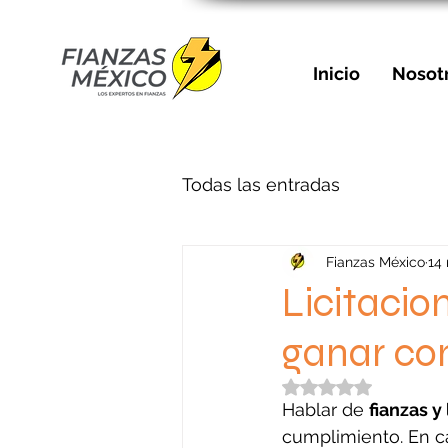
Inicio
Nosot
Todas las entradas
Fianzas México
14
Licitacio
ganar co
Obtuvo NaN de 5 e
Hablar de 
fianzas y
cumplimiento. En ca