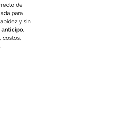
rrecto de 
sada para 
rapidez y sin 
 anticipo
, 
 costos, 
.