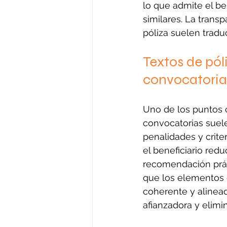
lo que admite el be
similares. La trans
póliza suelen tradu
Textos de pól
convocatoria
Uno de los puntos c
convocatorias suele
penalidades y criter
el beneficiario red
recomendación práct
que los elementos e
coherente y alineado
afianzadora y elimin