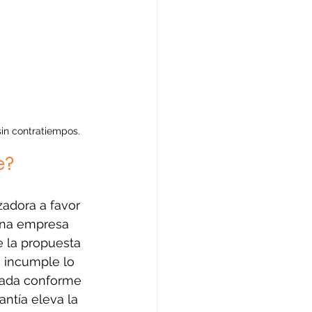
sin contratiempos.
e?
adora a favor 
una empresa 
e la propuesta 
e incumple lo 
rada conforme 
rantía eleva la 