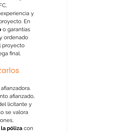
FC, 
 experiencia y 
proyecto. En 
o
 o garantías 
 y ordenado 
l proyecto 
ga final.
zarlos
 afianzadora. 
onto afianzado, 
el licitante y 
o se valora 
iones, 
 la póliza
 con 