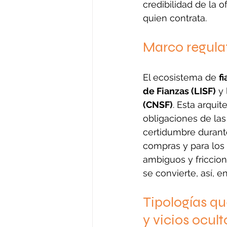
credibilidad de la 
quien contrata.
Marco regulat
El ecosistema de 
f
de Fianzas (LISF)
 y
(CNSF)
. Esta arquit
obligaciones de las
certidumbre durante
compras y para los l
ambiguos y friccione
se convierte, así, e
Tipologías qu
y vicios ocult