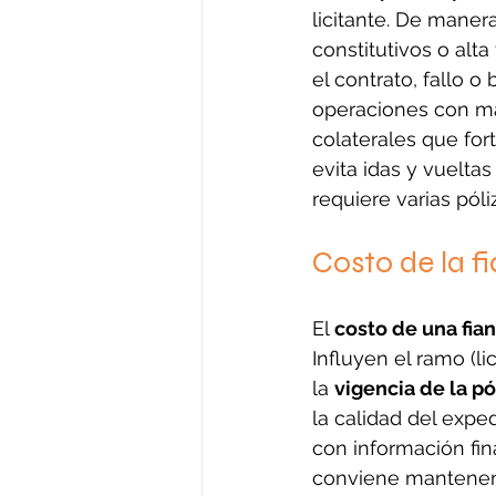
licitante. De manera
constitutivos o alta
el contrato, fallo 
operaciones con ma
colaterales que for
evita idas y vuelta
requiere varias pól
Costo de la f
El 
costo de una fia
Influyen el ramo (li
la 
vigencia de la pó
la calidad del expe
con información fin
conviene mantener e