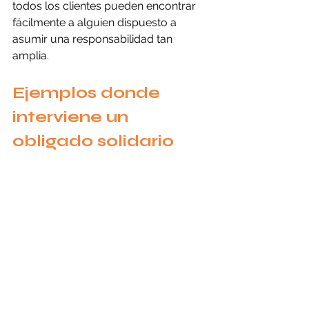
todos los clientes pueden encontrar 
fácilmente a alguien dispuesto a 
asumir una responsabilidad tan 
amplia.
Ejemplos donde 
interviene un 
obligado solidario
Los 
casos prácticos de obligado 
solidario
 se presentan con frecuencia 
en contratos de obra pública, 
mantenimiento, construcción, 
suministro y arrendamiento. Cuando 
un contratista participa en una 
licitación o firma un contrato de 
cumplimiento, la afianzadora puede 