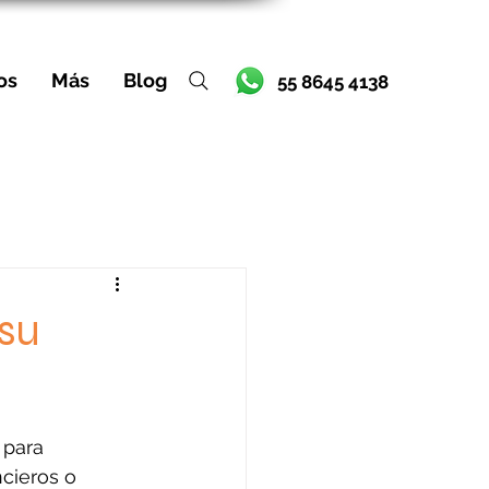
os
Más
Blog
55 8645 4138
 su
 para 
cieros o 