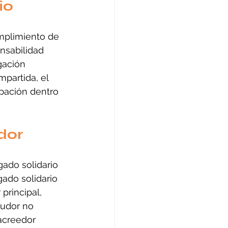
io
mplimiento de 
nsabilidad 
gación 
partida, el 
pación dentro 
ador
ado solidario 
gado solidario 
principal, 
udor no 
acreedor 