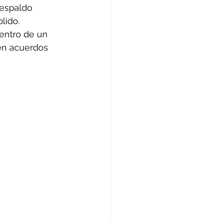
respaldo 
lido. 
entro de un 
en acuerdos 