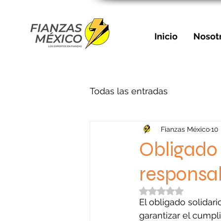
Inicio
Nosot
Todas las entradas
Fianzas México
10
Obligado 
responsab
Obtuvo NaN de 5 e
El obligado solidari
garantizar el cumpl