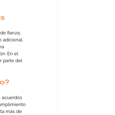
as
de fianza, 
 adicional. 
na 
n. En el 
 parte del 
io?
, acuerdos 
umplimiento 
sta más de 