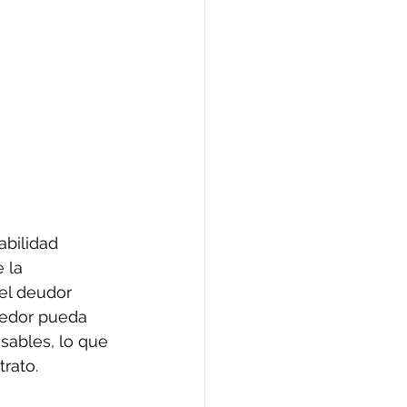
bilidad 
 la 
el deudor 
reedor pueda 
sables, lo que 
rato.