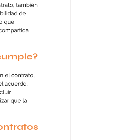
trato, también 
bilidad de 
do que 
 compartida 
ncumple?
 el contrato, 
el acuerdo. 
luir 
zar que la 
ontratos