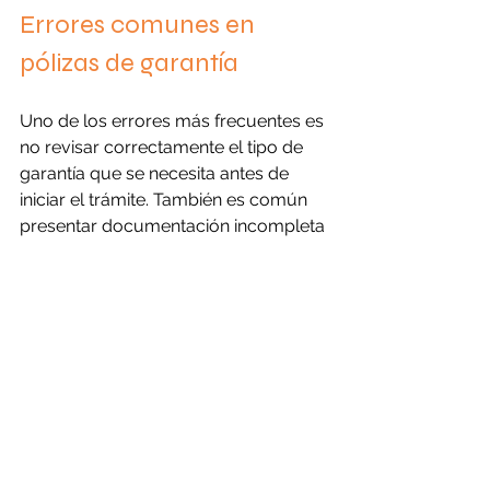
Errores comunes en 
pólizas de garantía
Uno de los errores más frecuentes es 
no revisar correctamente el tipo de 
garantía que se necesita antes de 
iniciar el trámite. También es común 
presentar documentación incompleta 
o no verificar las condiciones 
establecidas en el contrato. Estos 
errores pueden generar retrasos y 
complicaciones innecesarias durante 
el proceso.
Beneficios de tramitar tu 
garantía con asesoría 