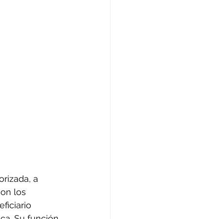
rizada, a 
con los 
ficiario 
ca. Su función 