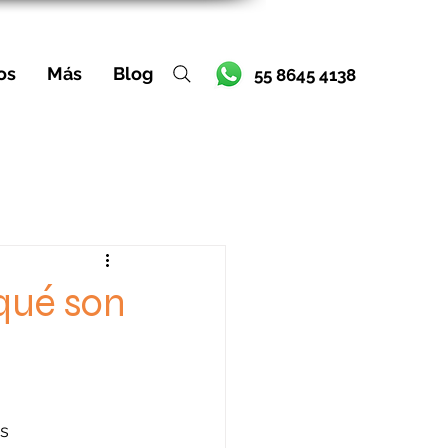
os
Más
Blog
55 8645 4138
 qué son
s 