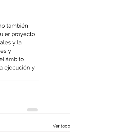
ino también 
uier proyecto 
les y la 
tes y 
el ámbito 
a ejecución y 
Ver todo