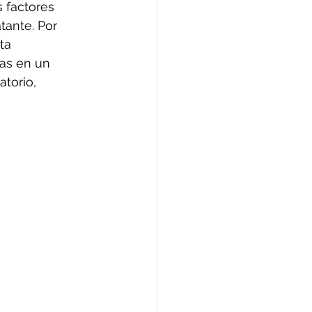
s factores 
tante. Por 
ta 
as en un 
torio, 