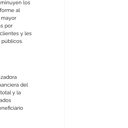
isminuyen los 
forme al 
 mayor 
as por 
lientes y les 
 públicos.
nzadora 
nanciera del 
otal y la 
gados 
neficiario 