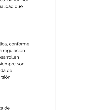
ualidad que 
lica, conforme 
a regulación 
sarrollen 
siempre son 
ida de 
rsión.
za de 