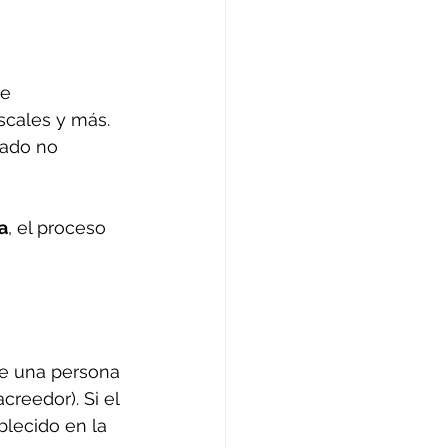
e 
scales y más. 
ado no 
a
, el proceso 
ue una persona 
reedor). Si el 
lecido en la 