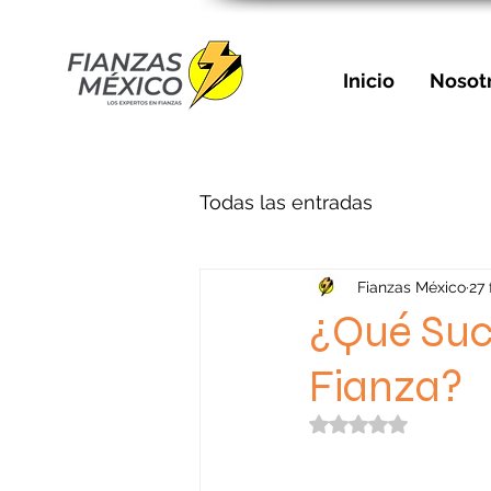
Inicio
Nosot
Todas las entradas
Fianzas México
27
¿Qué Suc
Fianza?
Obtuvo NaN de 5 e