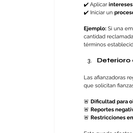
✔️ Aplicar 
intereses
✔️ Iniciar un 
proces
Ejemplo:
 Si una em
cantidad reclamada
términos establecid
Deterioro 
Las afianzadoras re
que solicitan fianz
🚨 
Dificultad para 
🚨 
Reportes negativ
🚨 
Restricciones en