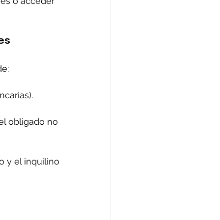
nes o acceder 
es
de:
carias).
l obligado no 
y el inquilino 