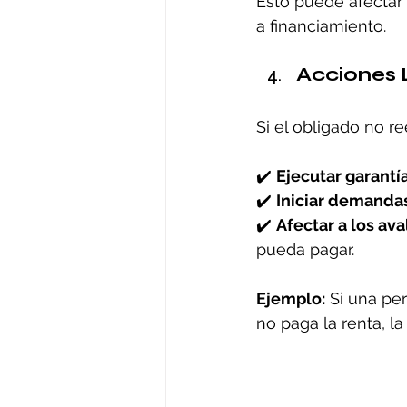
Esto puede afectar 
a financiamiento.
Acciones 
Si el obligado no r
✔️ 
Ejecutar garantí
✔️ 
Iniciar demandas
✔️ 
Afectar a los ava
pueda pagar.
Ejemplo:
 Si una pe
no paga la renta, la