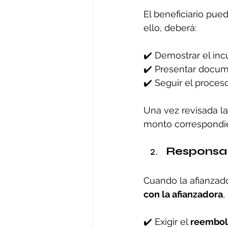
El beneficiario pued
ello, deberá:
✔️ Demostrar el inc
✔️ Presentar docume
✔️ Seguir el proceso
Una vez revisada la 
monto correspondien
Responsab
Cuando la afianzador
con la afianzadora
,
✔️ Exigir el 
reembol