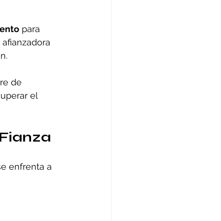
iento
 para 
 afianzadora 
n.
re de 
uperar el 
 Fianza
se enfrenta a 