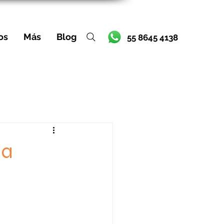
os
Más
Blog
55 8645 4138
na