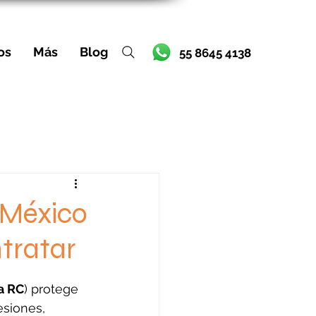
os
Más
Blog
55 8645 4138
 México
tratar
a RC
) protege 
lesiones, 