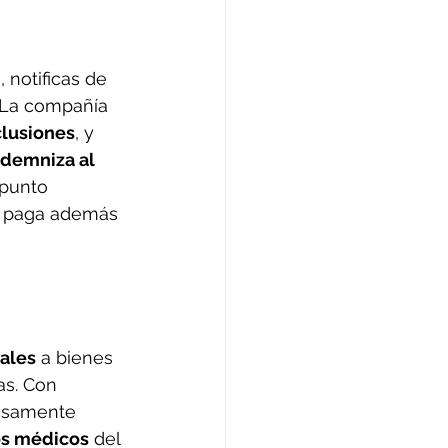
notificas de 
. La compañía 
lusiones
, y 
ndemniza al 
 punto 
e paga además 
ales
 a bienes 
s. Con 
esamente 
os médicos
 del 