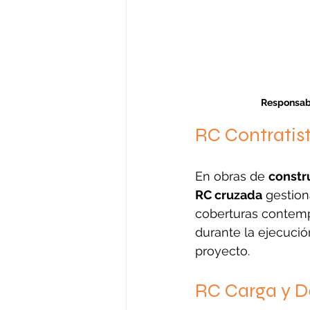
Responsabi
RC Contratis
En obras de 
constr
RC cruzada
 gestion
coberturas contemp
durante la ejecució
proyecto.
RC Carga y D