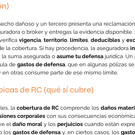
ón)
echo dañoso y un tercero presenta una reclamación, 
uradora o bróker y entregas la evidencia disponible
 verifica 
vigencia
, 
territorio
, 
límites
, 
deducibles
 y 
exc
e la cobertura. Si hay procedencia, la aseguradora 
i
 la suma asegurada o 
asume tu defensa
 jurídica. Un
ula de 
gastos de defensa
, que en algunas pólizas s
l y en otras consume parte de ese mismo límite.
picas de RC (qué sí cubre)
es, la 
cobertura de RC
 comprende los 
daños materi
siones corporales
 con sus consecuencias económica
e el 
daño moral
 y los 
perjuicios
 cuando están expr
 los 
gastos de defensa
 y, en ciertos casos, los 
gast