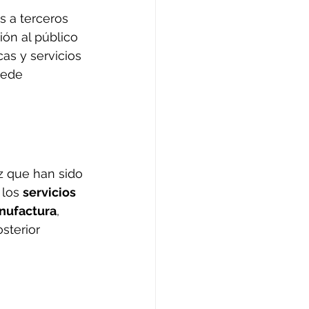
s a terceros 
ión al público 
cas y servicios 
uede 
z que han sido 
los 
servicios 
nufactura
, 
sterior 