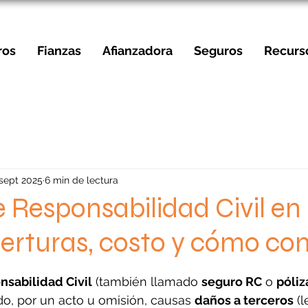
ros
Fianzas
Afianzadora
Seguros
Recurs
 sept 2025
6 min de lectura
 Responsabilidad Civil en
erturas, costo y cómo con
strellas.
sabilidad Civil
 (también llamado 
seguro RC
 o 
póliz
o, por un acto u omisión, causas 
daños a terceros
 (