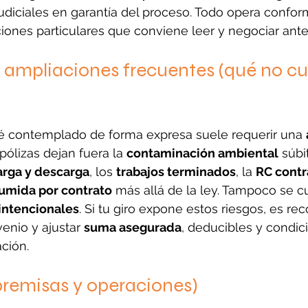
judiciales en garantía del proceso. Todo opera confor
ciones particulares que conviene leer y negociar ante
 ampliaciones frecuentes (qué no cu
é contemplado de forma expresa suele requerir una 
ólizas dejan fuera la 
contaminación ambiental
 súbi
arga y descarga
, los 
trabajos terminados
, la 
RC contr
umida por contrato
 más allá de la ley. Tampoco se c
intencionales
. Si tu giro expone estos riesgos, es r
venio y ajustar 
suma asegurada
, deducibles y condici
ación.
premisas y operaciones)