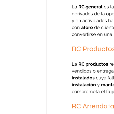
La 
RC general
 es l
derivados de la ope
y en actividades hab
con 
aforo
 de clien
convertirse en una 
RC Productos
La 
RC productos
 r
vendidos o entrega
instalados
 cuya fal
instalación
 y 
mant
comprometa el flujo
RC Arrendata