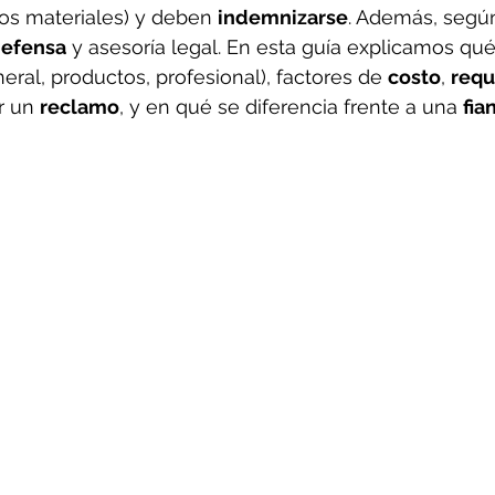
os materiales) y deben 
indemnizarse
. Además, según
defensa
 y asesoría legal. En esta guía explicamos qu
eral, productos, profesional), factores de 
costo
, 
requ
r un 
reclamo
, y en qué se diferencia frente a una 
fia