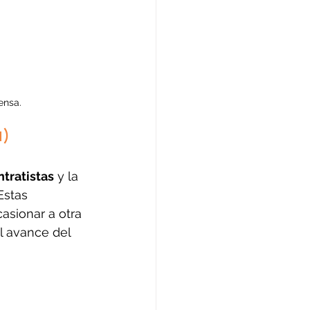
ensa.
)
tratistas
 y la 
Estas 
sionar a otra 
l avance del 