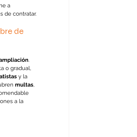
me a 
s de contratar.
bre de 
ampliación
. 
ta o gradual, 
atistas
 y la 
ubren 
multas
, 
ecomendable 
ones a la 