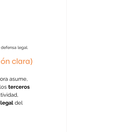
 defensa legal.
ión clara)
dora asume, 
los 
terceros 
tividad, 
legal
 del 