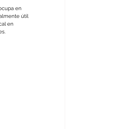
ocupa en 
lmente útil 
cal en 
es.