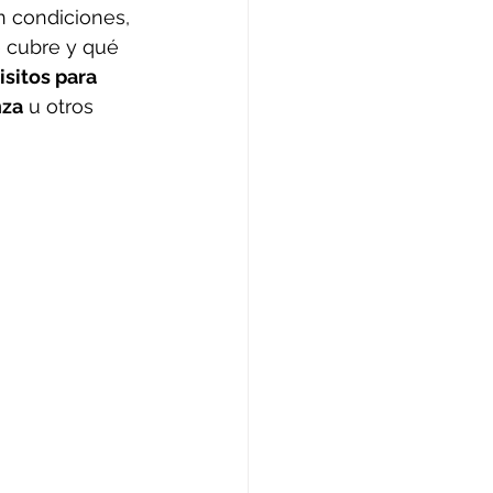
 condiciones, 
é cubre y qué 
isitos para 
nza
 u otros 