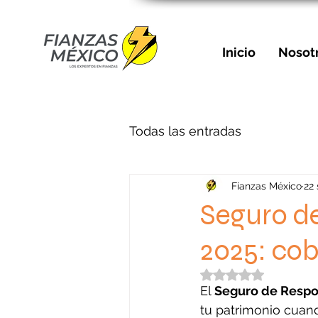
Inicio
Nosot
Todas las entradas
Fianzas México
22
Seguro de
2025: cob
Obtuvo NaN de 5 e
El 
Seguro de Respon
tu patrimonio cuand