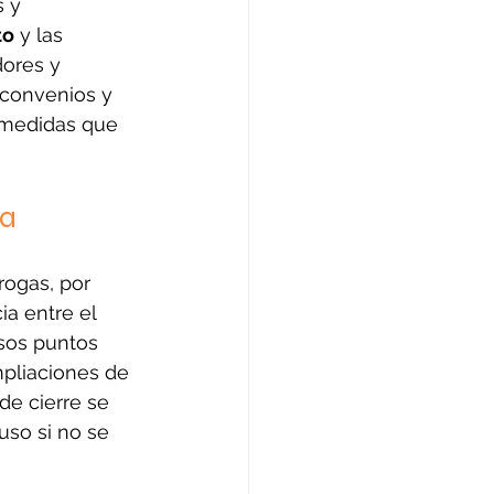
 y 
to
 y las 
ores y 
 convenios y 
r medidas que 
za
ogas, por 
a entre el 
esos puntos 
mpliaciones de 
e cierre se 
uso si no se 