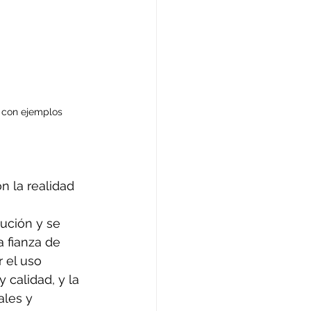
s con ejemplos
?
n la realidad 
ución y se 
 fianza de 
 el uso 
 calidad, y la 
ales y 