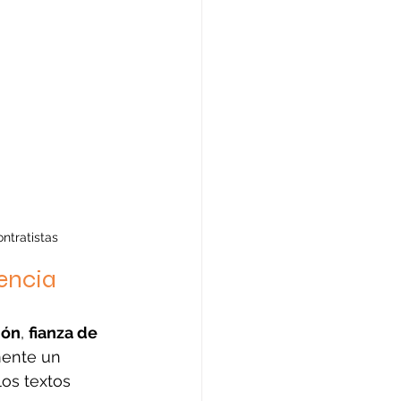
ntratistas
rencia
ión
, 
fianza de 
mente un 
os textos 