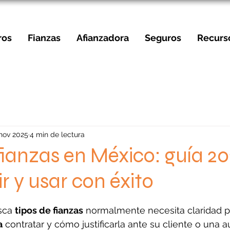
ros
Fianzas
Afianzadora
Seguros
Recurs
 nov 2025
4 min de lectura
fianzas en México: guía 2
ir y usar con éxito
strellas.
sca 
tipos de fianzas
 normalmente necesita claridad pa
a
 contratar y cómo justificarla ante su cliente o una a