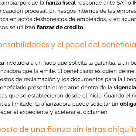
 cambia, porque la 
fianza fiscal
 responde ante SAT o I
 caución procesal. En riesgos internos de las empresa
foca en actos deshonestos de empleados, y en acuer
cos se utilizan 
fianzas de crédito
.
onsabilidades y el papel del beneficia
za
 involucra a un fiado que solicita la garantía, a un b
anzadora que la emite. El beneficiario es quien define 
estos de reclamación y los documentos para la liberac
beneficiario presenta el reclamo dentro de la 
vigencia
as que se establecieron desde el inicio. Cuando el ri
al es limitado, la afianzadora puede solicitar un 
oblig
alecer el expediente y acelerar el dictamen.
costo de una fianza sin letras chiquit