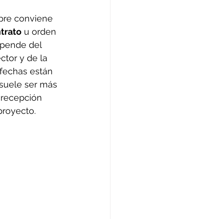
pre conviene 
trato
 u orden 
pende del 
ctor y de la 
 fechas están 
 suele ser más 
 recepción 
proyecto.