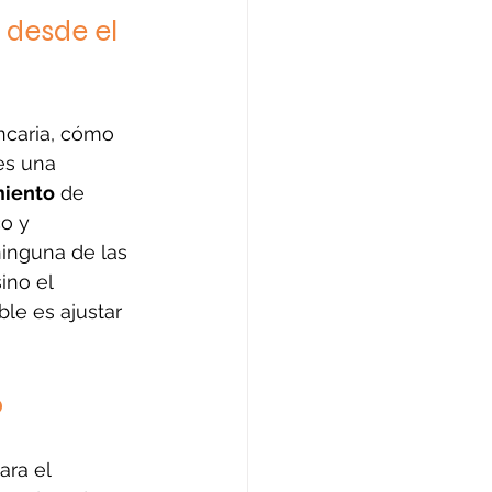
 desde el 
ncaria, cómo 
es una 
iento
 de 
o y 
ninguna de las 
ino el 
le es ajustar 
o
ara el 