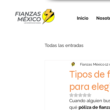
Inicio
Nosot
Todas las entradas
Fianzas México
12
Tipos de 
para eleg
Obtuvo NaN de 5 e
Cuando alguien bu
qué 
póliza de fianz