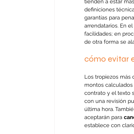
tienden a estar má
definiciones técnica
garantías para pen
arrendatarios. En el f
facilidades; en pro
de otra forma se ala
cómo evitar e
Los tropiezos más 
montos calculados s
contrato y el texto s
con una revisión pu
última hora. Tambi
aceptarán para 
canc
establece con clari