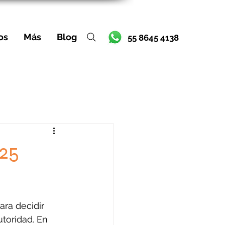
os
Más
Blog
55 8645 4138
025
ra decidir 
utoridad. En 