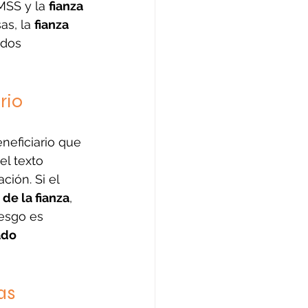
MSS y la 
fianza 
s, la 
fianza 
dos 
rio
eneficiario que 
el texto 
ión. Si el 
 de la fianza
, 
esgo es 
ado 
as