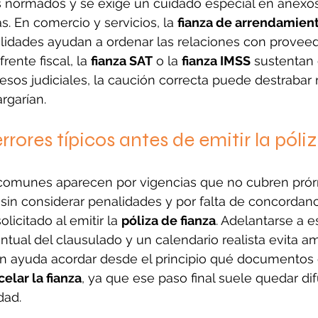
s normados y se exige un cuidado especial en anexos
s. En comercio y servicios, la 
fianza de arrendamien
alidades ayudan a ordenar las relaciones con proveed
rente fiscal, la 
fianza SAT
 o la 
fianza IMSS
 sustentan
cesos judiciales, la caución correcta puede destraba
rgarían.
rrores típicos antes de emitir la póli
comunes aparecen por vigencias que no cubren prórr
in considerar penalidades y por falta de concordanci
olicitado al emitir la 
póliza de fianza
. Adelantarse a 
ntual del clausulado y un calendario realista evita a
én ayuda acordar desde el principio qué documentos d
elar la fianza
, ya que ese paso final suele quedar dif
dad.