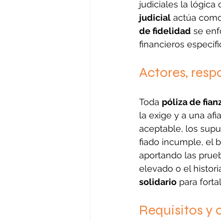
judiciales la lógica
judicial
 actúa como
de fidelidad
 se en
financieros específi
Actores, resp
Toda 
póliza de fian
la exige y a una afi
aceptable, los supu
fiado incumple, el 
aportando las prueb
elevado o el histori
solidario
 para fort
Requisitos y 